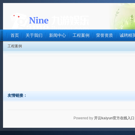
首页
关于我们
新闻中心
工程案例
荣誉资质
诚聘精
工程案例
友情链接：
Powered by
开云kaiyun官方在线入口 -