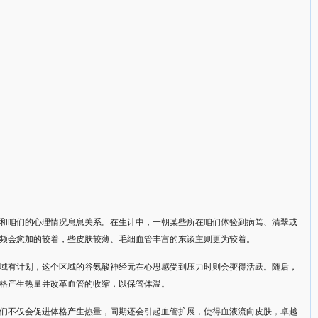
和咱们的心理情况息息关系。在生计中，一朝某些所在咱们体验到病笃、清翠或
频会愈加的较着，些皮肤较薄、毛细血管丰富的东谈主则更为较着。
域有计划，这个区域的谷氨酸神经元在心思感受到压力时则会变得活跃。随后，
格产生热量并改革血管的收缩，以保管体温。
们不仅会促进体格产生热量，同期还会引起血管扩展，使得血液流向皮肤，卓越