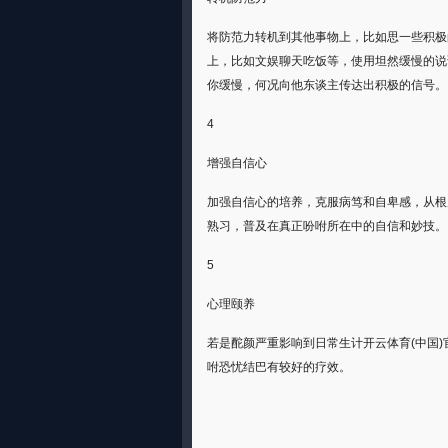
将防范力转机到其他事物上，比如思一些积极
上，比如文娱聊天吃饭等，使用坦然缓慢的说
你缓慢，何况向他东谈主传达出积极的信号。
4
增强自信心
加强自信心的培养，克服病笃和自卑感，从根
熟习，普及在真正吩咐所在中的自信和妙技。
5
心理颐养
若是酡颜严重影响到日常生计开云体育(中国
咐恐忧结巴有较好的疗效。