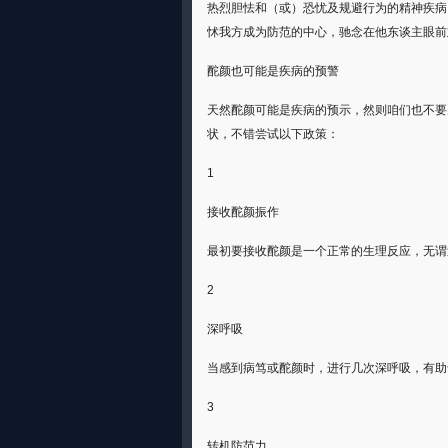
热烈胆怯和（或）恐忧及规避行为的精神疾病
怵我方成为防范的中心，驰念在他东谈主眼前
酡颜也可能是疾病的预警
天然酡颜可能是疾病的预示，然则咱们也不要
状，不错尝试以下政策：
1
接收酡颜振作
最初要接收酡颜是一个正常的生理反应，无谓
2
深呼吸
当感到病笃或酡颜时，进行几次深呼吸，有助
3
转机防范力