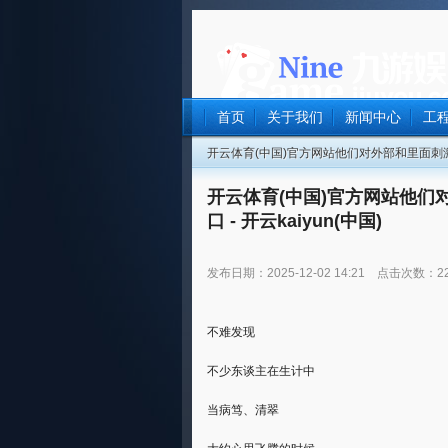
首页
关于我们
新闻中心
工
开云体育(中国)官方网站他们对外部和里面刺
kaiyun官方在线入口 - 开云kaiyun(中国)
开云体育(中国)官方网站他们对
口 - 开云kaiyun(中国)
发布日期：2025-12-02 14:21 点击次数：2
不难发现
不少东谈主在生计中
当病笃、清翠