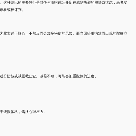
。这种结巴的主要特征是对任何吩咐或公开所在感到热烈的胆怯或忧虑，患者发
难看或被评判。
为此太过于顺心，不然反而会加多疾病的风险。而当因吩咐病笃而出现的酡颜症
过分防范或试图截止它。越是不服，可能会加重酡颜的进度。
于缓慢体格，镌汰心理压力。