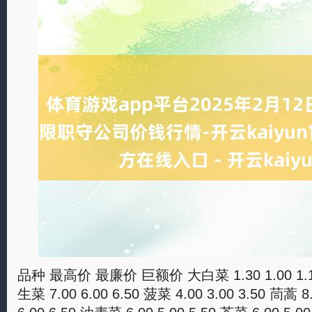
品种 最高价 最廉价 巨额价 大白菜 1.30 1.00 1.10 
生菜 7.00 6.00 6.50 菠菜 4.00 3.00 3.50 茼蒿 8.