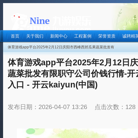
首页
关于我们
新闻中心
工程案例
荣誉资质
诚聘精
体育游戏app平台2025年2月12日庆阳市西峰西郊瓜果蔬菜批发有
限职守公司价钱行情-开云kaiyun官方在线入口 - 开云kaiyun(中国)
体育游戏app平台2025年2月12
蔬菜批发有限职守公司价钱行情-开云
入口 - 开云kaiyun(中国)
发布日期：2026-04-07 13:26 点击次数：128