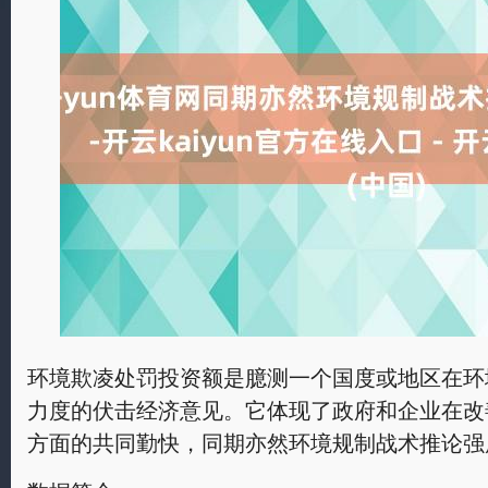
环境欺凌处罚投资额是臆测一个国度或地区在环
力度的伏击经济意见。它体现了政府和企业在改
方面的共同勤快，同期亦然环境规制战术推论强