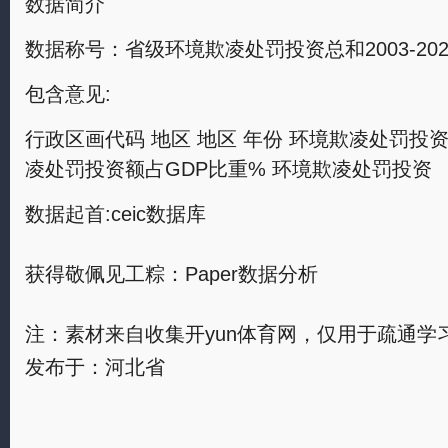
数据简介
数据称号：省级环境欺凌处罚投资总和2003-202
包含意见:
行政区画代码 地区 地区 年份 环境欺凌处罚投资额
凌处罚投资额占GDP比重% 环境欺凌处罚投资
数据起首:ceic数据库
获得敬佩见工粽：Paper数据分析
注：素材来自收集开yun体育网，仅用于疏通学
发布于：河北省