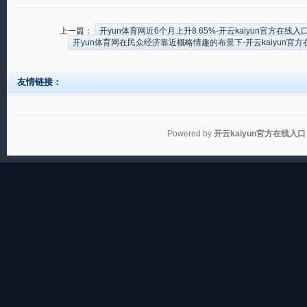
上一篇：
开yun体育网近6个月上升8.65%-开云kaiyun官方在线入口 -
开yun体育网在民众经济靠近概略情趣的布景下-开云kaiyun官方在线入
友情链接：
Powered by
开云kaiyun官方在线入口 -