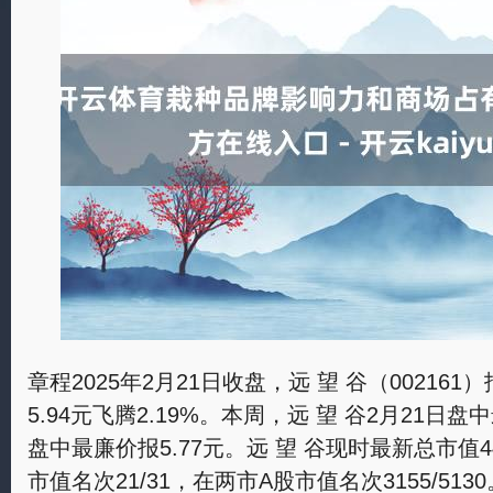
章程2025年2月21日收盘，远 望 谷（002161
5.94元飞腾2.19%。本周，远 望 谷2月21日盘
盘中最廉价报5.77元。远 望 谷现时最新总市值
市值名次21/31，在两市A股市值名次3155/5130