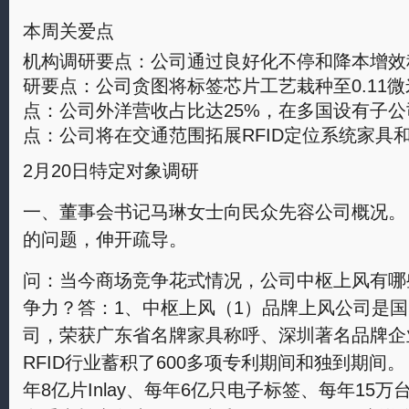
本周关爱点
机构调研要点：公司通过良好化不停和降本增效
研要点：公司贪图将标签芯片工艺栽种至0.11微
点：公司外洋营收占比达25%，在多国设有子公
点：公司将在交通范围拓展RFID定位系统家具
2月20日特定对象调研
一、董事会书记马琳女士向民众先容公司概况。
的问题，伸开疏导。
问：当今商场竞争花式情况，公司中枢上风有哪
争力？答：1、中枢上风（1）品牌上风公司是国
司，荣获广东省名牌家具称呼、深圳著名品牌企
RFID行业蓄积了600多项专利期间和独到期间
年8亿片Inlay、每年6亿只电子标签、每年15