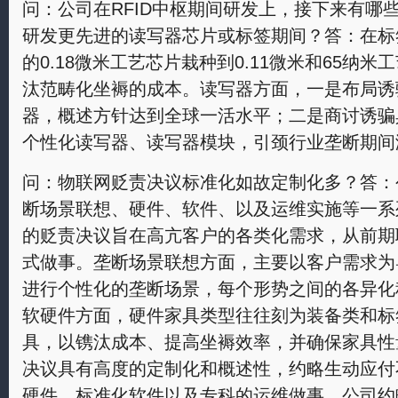
问：公司在RFID中枢期间研发上，接下来有哪
研发更先进的读写器芯片或标签期间？答：在标
的0.18微米工艺芯片栽种到0.11微米和65纳
汰范畴化坐褥的成本。读写器方面，一是布局诱
器，概述方针达到全球一活水平；二是商讨诱骗
个性化读写器、读写器模块，引颈行业垄断期间
问：物联网贬责决议标准化如故定制化多？答：
断场景联想、硬件、软件、以及运维实施等一系
的贬责决议旨在高亢客户的各类化需求，从前期
式做事。垄断场景联想方面，主要以客户需求为
进行个性化的垄断场景，每个形势之间的各异化
软硬件方面，硬件家具类型往往刻为装备类和标
具，以镌汰成本、提高坐褥效率，并确保家具性
决议具有高度的定制化和概述性，约略生动应付
硬件、标准化软件以及专科的运维做事，公司约