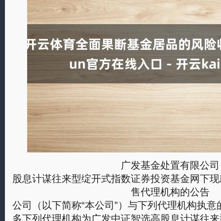
广发基金处置有限公司 对于增
股息计谋往来型绽开式指数证券投资基金网下现
售代理机构的公告 凭证广
公司（以下简称“本公司”）与下列代理机构执意
多下列代理机构为广发中证智选高股息计谋往来