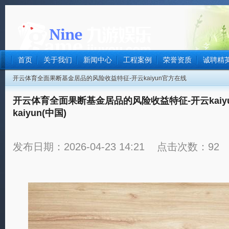
首页
关于我们
新闻中心
工程案例
荣誉资质
诚聘精
开云体育全面果断基金居品的风险收益特征-开云kaiyun官方在线
入口 - 开云kaiyun(中国)
开云体育全面果断基金居品的风险收益特征-开云kaiyu
kaiyun(中国)
发布日期：2026-04-23 14:21 点击次数：92