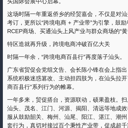
头国际会展中心启幕。
这场时隔一年重返侨乡的经贸嘉会，不仅是对汕
考订，更所以“跨境电商 + 产业带”为引擎，鼓
RCEP商场、买通汕头上风产业与群众商场的“
特区造就再升级，跨境电商冲破百亿大关
时隔一年余，“跨境电商百县行”再度落子汕头。
广东省贸促会党组文告、会长陈小锋在会上指出，
系统积极迷惑篡改、主动担四肢为，在汕头拉开了
商百县行”系列行为的帷幕。
一年多来，贸促搭台，资源联动，硕果盈枝。扫
汕头、茂名、江门、河源、揭阳、清远等地成效
服从鼓励韶关、梅州、汕尾、阳江、湛江、潮州
套行为，真切对接过百个秉性产业带，促成超千