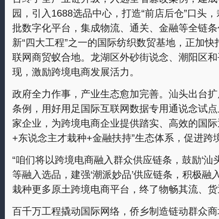
园，引入1688选品中心，打造“前店后仓”口头，
批数字化平台，集成物流、通关、金融等全链条
新“四大工程”之一的国际纺织数贸基地，正加
联网商贸蚁合地。龙湖区外砂街说念、潮阳区和
现，激励跨境电商发展活力。
政府全力作事，产业生态愈加完善。汕头出台扩
条例，用好用足国际互联网数据专用通说念试点上
家企业，为跨境电商企业提供踏实、高效的国际
+东说念主才栽种+金融扶持”生态体系，促进跨
“咱们将以跨境电商融入群众供应链条，鼓励‘汕
等融入选品，建强‘潮派妙品’供应链条，积极融
栽种更多原土跨境电商平台，终了物畅其流、货
百千万工程撬动国际网络，侨乡制造链动群众商