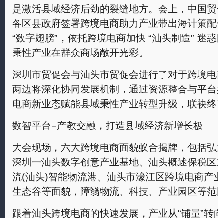
是激活县域经济后劲的裂缝地方。会上，中国贸
各区县政府签署跨境电商助力产业带出海计策配
“数字翅膀”，依托跨境电商加快 “汕头制造” 
秉性产业在群众商场敞开光彩。
深圳市贸促会与汕头市贸促会进行了对于跨境电
两边将深化协同发展机制，通过资源整合与平台
电商新业态赋能县域秉性产业转型升级，联袂终
数智平台+产教交融，打造县域经济新增长极
大会现场，六大跨境电商面貌蚁合揭牌，包括弘
深圳一汕头数字创意产业基地、汕头概述保税区
流(汕头)智能物流港、汕头市濠江区跨境电商
生态谷等面貌，障翳物流、科技、产业园区等范
跟着汕头跨境电商的快速发展，产业从“铺量”转