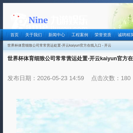
首页
关于我们
新闻中心
工程案例
荣誉资质
诚聘精
世界杯体育细致公司常常营运处置-开云kaiyun官方在线入口 - 开云
kaiyun(中国)
世界杯体育细致公司常常营运处置-开云kaiyun官方在线入口
发布日期：2026-05-23 14:59 点击次数：180