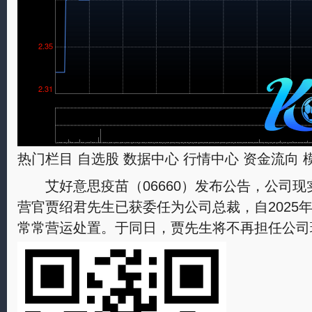
热门栏目 自选股 数据中心 行情中心 资金流向 
艾好意思疫苗（06660）发布公告，公司现
营官贾绍君先生已获委任为公司总裁，自2025年
常常营运处置。于同日，贾先生将不再担任公司