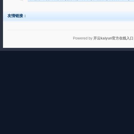
友情链接：
Powered by
开云kaiyun官方在线入口 -