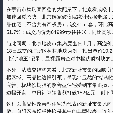
在宇宙市集巩固回稳的大配景下，北京看成楼市
加速回暖态势。北京链家磋议院统计数据走漏，2
品住宅（不含共有产权房）成交4151套，环比高
51.7%；成交均价为64999元/往往米，同比高涨1
与此同期，北京地皮市集热度也在上升，高溢价
18日成交的海淀区树村地块为例，拍出单价10.
北京“地王”记录，显裸露房企对中枢优质料块的
不外，从成交结构来看，北京新址市集的回暖并
枢区域、高品性边幅引颈，呈现出显然的“结构
完善、板块预期强的改善型住宅受到市集追捧。
边幅开盘，单日计算销售额打破152亿元，创下
这种以高品性改善型住宅为代表的新址市集风向
散。向阳区东坝板块恰是其中的典型代表。连年