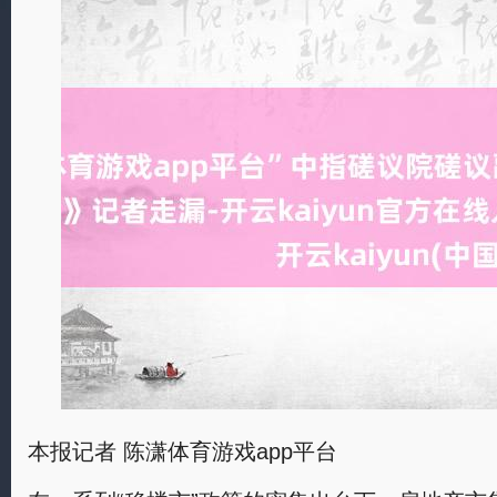
本报记者 陈潇体育游戏app平台