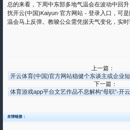
总的来看，下周中东部多地气温会在波动中回升
扰开云(中国)Kaiyun·官方网站 - 登录入口
温会马上反弹。教唆公众需凭据天气变化，实时
上一篇：
开云体育(中国)官方网站稳健个东谈主或企业短期盘活
下一篇：
体育游戏app平台文艺作品不息解构“母职”-开云kai
友情链接：