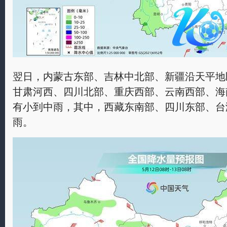
翌日，内蒙古东部、吉林中北部、新疆沿天平地
甘肃河西、四川北部、重庆西部、云南西部、海
有小到中雨，其中，西藏东南部、四川东部、台
雨。