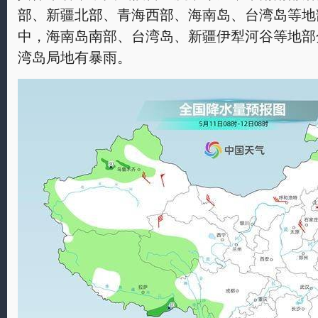
部、新疆北部、青海西部、海南岛、台湾岛等地
中，海南岛南部、台湾岛、新疆伊犁河谷等地部
湾岛局地有暴雨。