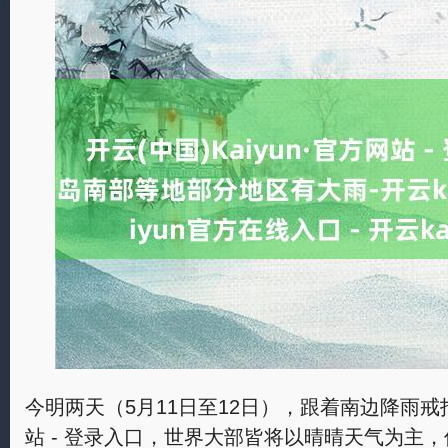
今明两天（5月11日至12日），跟着南边降雨戒指开
站 - 登录入口，世界大部皆将以晴晴天气为主