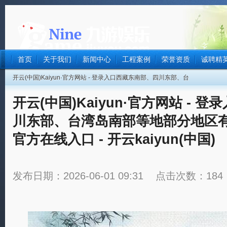
首页
关于我们
新闻中心
工程案例
荣誉资质
诚聘精
开云(中国)Kaiyun·官方网站 - 登录入口西藏东南部、四川东部、台
湾岛南部等地部分地区有大雨-开云kaiyun官方在线入口 - 开云
开云(中国)Kaiyun·官方网站 -
kaiyun(中国)
川东部、台湾岛南部等地部分地区有大
官方在线入口 - 开云kaiyun(中国)
发布日期：2026-06-01 09:31 点击次数：184