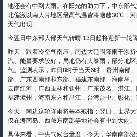
地还会有中到大雨。在阳光的助力下，中东部气
北偏激以南大片地区最高气温皆将逾越30℃，
天气出现。
今翌日中东部大部天气转晴 13日起将迎新一轮
昨天，跟着冷空气南压，南边大范围降雨干涉拆
汽、能量要求较好，局地仍有大暴雨，部分地区
气。监测表示，昨日8时于当天6时，贵州南部
部、广东西南部和东部、福建东南部、海南岛、
云南红河，广西玉林和钦州，广东茂名、湛江、
福建漳州，海南东方和昌江，台湾台中、彰化、
今天，南边这轮降雨将基本戒指；翌日，世界大
仅在海南岛、西藏东南部等地还会有中到大雨。
具体来看，中央气候台量度，今天，华南南部沿