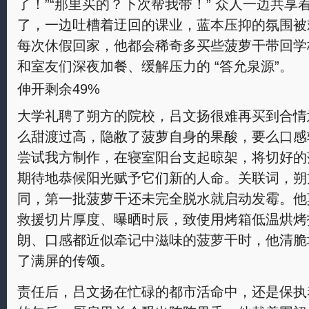
了！”“那里买的？下次帮我带！” 众人一边共
了，一边吐槽着迂回的课业，蓝本压抑的氛围被
每次休假回家，他都会稀奇多买些菠萝干带回学
和室友们深夜加餐、缓解压力的 “答允泉源”。
伸开剩余49%
大学礼聘了朔方的院校，吕文扬很难再买到合情
么甜渡过高，隐敝了菠萝自身的果酸，要么口感
尝试我方制作，在寝室阳台支起晾架，将切好的
期待地恭候阳光赋予它们新的人命。关联词，朔
同，第一批菠萝干还未完全脱水就启动发霉。他
救援切片厚度、曝晒时辰，致使用烤箱低温烘烤
朗、口感都近似牵记中滋味的菠萝干时，他清脆
了满屏的传颂。
责任后，吕文扬在忙碌的都市活命中，还是保执