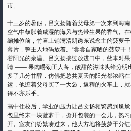
市。
十三岁的暑假，吕文扬随着父母第一次来到海南
空气中鼓胀着咸湿的海风与热带生果的香气。在
编摊位前，竹匾上铺满清朗诱东说念主的菠萝干
薄片，整王人地码放着。“尝尝自家晒的菠萝干！
着阳光的余温。吕文扬接过放进口中，蓝本对果
睛 —— 果肉嚼劲王人备，酸甜的滋味头绪分明
多了几分甘醇，仿佛把总共夏天的阳光都浓缩在
运，他缠着父母买了一大袋，返程的火车上，就
得不亦乐乎。
高中住校后，学业的压力让吕文扬频繁感到尴尬
包里终末一块菠萝干，撕开包装的一会儿，熟习
开。室友们纷繁凑过来，他大方地将菠萝干分红