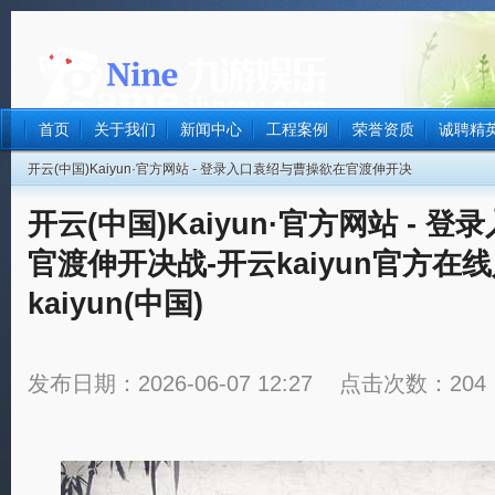
首页
关于我们
新闻中心
工程案例
荣誉资质
诚聘精
开云(中国)Kaiyun·官方网站 - 登录入口袁绍与曹操欲在官渡伸开决
战-开云kaiyun官方在线入口 - 开云kaiyun(中国)
开云(中国)Kaiyun·官方网站 -
官渡伸开决战-开云kaiyun官方在线
kaiyun(中国)
发布日期：2026-06-07 12:27 点击次数：204