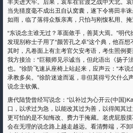
丰关进大牢。后果，袁军在官渡之战中大北。袁
当先猜度毫不成出丑自认窝囊，遂下令将田丰诛
如雨，临了落得众叛亲离，只怕与刚愎私用、掩
“东说念主谁无过？革面敛手，善莫大焉。”明
发现别称士子用了“颜苦孔之卓”这个典，他百想
其时，凡卷面上有主考官欠安考语，考生照例要
我方接洽：“巨额师见示诚当，但此语出《扬子
也。”徐阶飞速从座椅上站起来，应声云：“本
承教多矣。”徐阶迷途而返，非但莫得亏欠什么声
说念主钦佩。
唐代陆贽曾经写说念：“以补过为心开云(中国)Kaiy
口，以求过为急，以能改其过为善，以得闻其过
更可怕的是不知悔改、费力于掩藏。老虎屁股摸
会在无理的说念路上越走越远。看清弊端，不卸