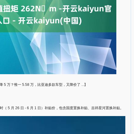
 万？惟一 5.58 万，比亚迪多款车型，又降价了 ...】
5 月 26 日 - 6 月 1 日）补贴价，包含国度置换补贴、吉祥星河置换补贴。