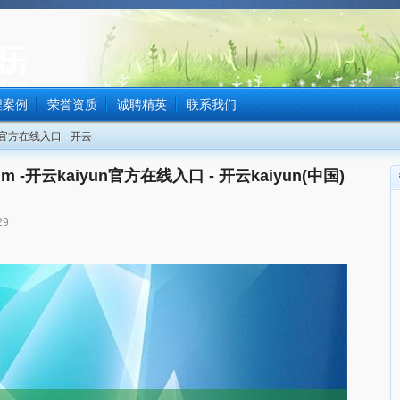
程案例
荣誉资质
诚聘精英
联系我们
n官方在线入口 - 开云
 -开云kaiyun官方在线入口 - 开云kaiyun(中国)
29