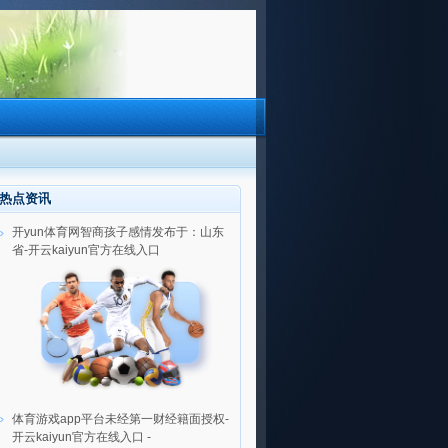
热点资讯
开yun体育网智商孩子感情发布于：山东
省-开云kaiyun官方在线入口
体育游戏app平台未经第一财经籍面授权-
开云kaiyun官方在线入口 -