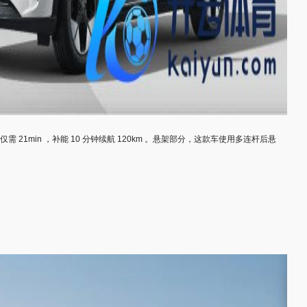
候仅需 21min ，补能 10 分钟续航 120km 。悬架部分，这款车使用多连杆后悬