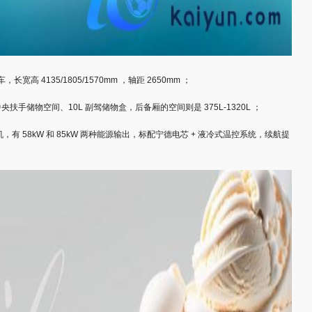
高 4135/1805/1570mm ，轴距 2650mm ；
央扶手储物空间、10L 副驾储物盒，后备厢的空间则是 375L-1320L ；
电机，有 58kW 和 85kW 两种能源输出，标配宁德电芯 + 液冷式温控系统，续航提