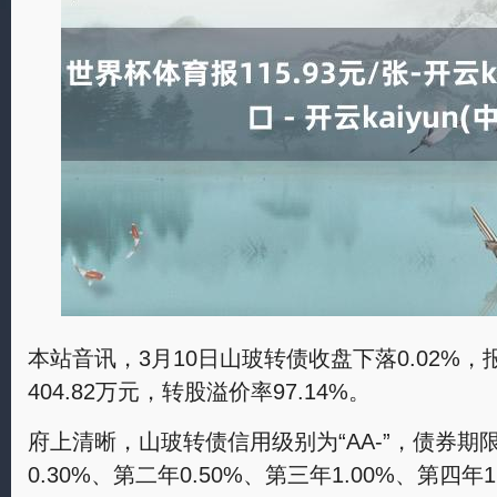
本站音讯，3月10日山玻转债收盘下落0.02%，报1
404.82万元，转股溢价率97.14%。
府上清晰，山玻转债信用级别为“AA-”，债券期
0.30%、第二年0.50%、第三年1.00%、第四年1