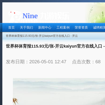
首页
关于我们
新闻中心
工程案例
荣誉资质
诚聘精
世界杯体育报115.93元/张-开云kaiyun官方在线入口 - 开云
kaiyun(中国)
世界杯体育报115.93元/张-开云kaiyun官方在线入口 - 
发布日期：2026-05-01 12:47 点击次数：68