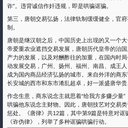
诈”。违背诚信作奸违规，即是哄骗诓骗。
第三，唐朝交易弘扬，法律轨制缓缓健全，官府
制。
唐朝是继汉朝之后，中国历史上出现的又一个大
帝爱重农业遮挡交易发展，唐朝历代皇帝的治国
产力的发展，以及对酬酢往的加重，在国内时局
动发展交易，广州、扬州、福州、南昌、成王人
成为国内商品经济弘扬的城市。来自外洋的商东
长安城的西市和东市淆乱超卓，好一派盛唐华贵
作念生意，商东说念主就思着“给我方多赚少量
哄骗他东说念主财物。因此，唐朝技艺对交易类
惩处。《唐律》共12篇，其中第9篇是特意对诓
《诈伪律》，列举了多种诓骗哄骗行动。