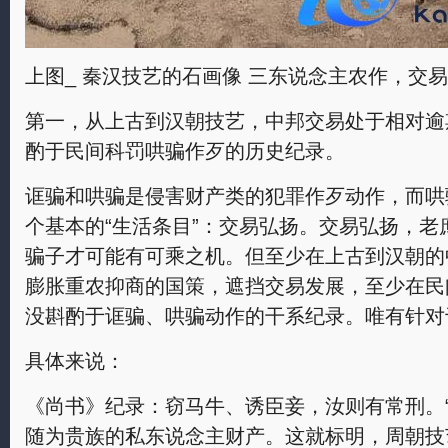
上图_ 秦汉技艺的石画像 三东说念主农作，交
第一，从上古到汉朝技艺，中邦交易处于相对逾
酌于民间科罚哄骗作歹的历史纪录。
诓骗和哄骗是侵害财产类的犯罪作歹动作，而哄
个基本的“生活条目”：交易弘扬。交易弘扬，
骗子才可能有可乘之机。但至少在上古到汉朝的
膨胀重农抑商的国策，遮挡交易发展，至少在民
没斟酌于诓骗、哄骗动作的干系纪录。唯有针对
具体来说：
《尚书》纪录：窃马牛、诱臣妾，汝则有常刑。
随为贵族的私东说念主财产。这就标明，周朝技