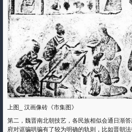
上图_ 汉画像砖《市集图》
第二，魏晋南北朝技艺，各民族相似会通日渐答
府对诓骗哄骗有了较为明确的轨则，比如晋朝法