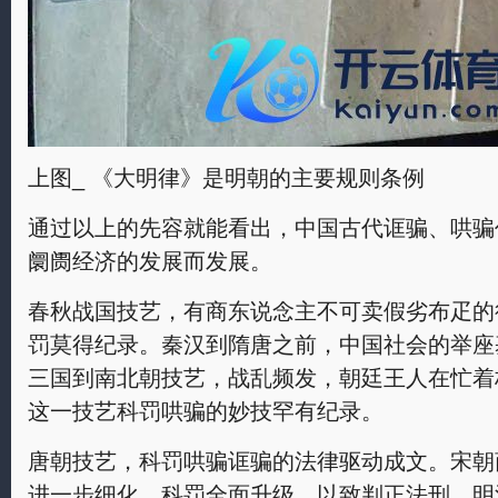
上图_ 《大明律》是明朝的主要规则条例
通过以上的先容就能看出，中国古代诓骗、哄骗
阛阓经济的发展而发展。
春秋战国技艺，有商东说念主不可卖假劣布疋的
罚莫得纪录。秦汉到隋唐之前，中国社会的举座
三国到南北朝技艺，战乱频发，朝廷王人在忙着
这一技艺科罚哄骗的妙技罕有纪录。
唐朝技艺，科罚哄骗诓骗的法律驱动成文。宋朝
进一步细化，科罚全面升级，以致判正法刑。明