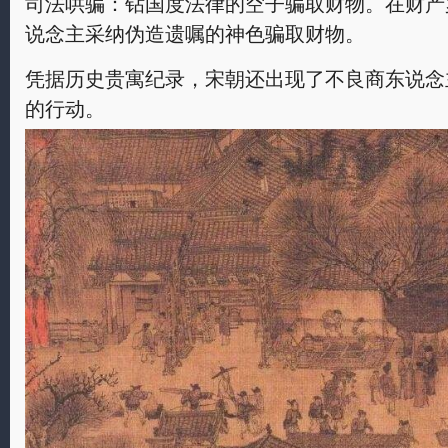
司法哄骗：钻国度法律的空子骗取财物。在财产
说念主采纳伪造遗嘱的神色骗取财物。
凭据历史贵寓纪录，宋朝还出现了不良商东说念
的行动。