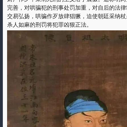
完善，对哄骗犯的刑事处罚加重，对自后的法律
交易弘扬，哄骗作歹放肆猖獗，迫使朝廷采纳杖
杀人如麻的刑罚将犯罪凶狠正法。