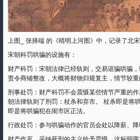
上图_ 张择端 的《晴明上河图》中，记录了北
宋朝科罚哄骗的设施有：
财产科罚：宋朝法律已经轨则，交易诓骗哄骗，
责令商铺整改，大概将财物归规复主，情节较重
刑事处罚：财产科罚不会震慑某些情节严重的作
朝法律轨则了刑罚：杖杀和弃市。 杖杀即是将哄
即是将哄骗犯在闹市区正法。
行政处罚：参与哄骗动作的官员会处以降薪、降
财产作歹，采纳死刑的主义给予震慑。这标明两