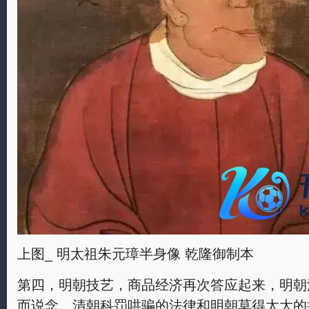
上图_ 明太祖朱元璋半身像 乾隆御制本
第四，明朝技艺，商品经济再次答应起来，明朝
而说念。清朝科罚哄骗的法律和明朝莫得太大的