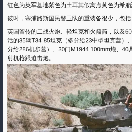
红色为英军基地紫色为土耳其假寓点黄色为希腊
彼时，塞浦路斯国民警卫队的重装备很少，包括
英国留传的二战火炮、轻坦克和火箭筒，以及6
活的35辆T34-85坦克（多分给23中型坦克营）、
分给286机步营）、30门M1944 100mm炮、
射机枪跟迫击炮。