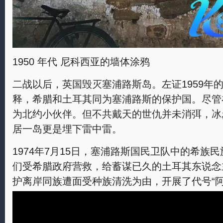
1950 年代 尼科西亚的墙体涂鸦
二战以后，英国毁灭塞浦路斯岛。左证1959年
释，希腊和土耳其同为塞浦路斯的保护国。尽管
为北约小伙伴。但不共戴天的世仇并未消弭，冰
居一岛更是埋下雷中雷。
1974年7月15日，塞浦路斯国民卫队中的希族
们受希腊政府营救，给蓄谋已久的土耳其东说念
护离岸同族遭面受种族清洗为由，开展了代号“阿