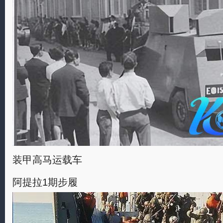
装甲高马运载车
阿提拉1期步履