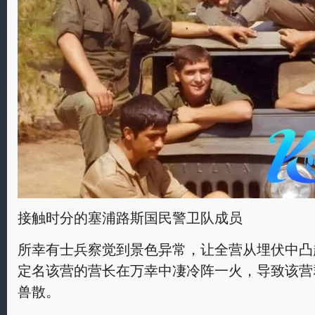
接触时分的塞浦路斯国民警卫队成员
所幸有士兵察觉到景色异常，让全营从埋伏中凸
定名该营的营长在万幸中凄冷阵一火，导致该营
兽散。