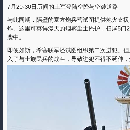
7月20-30日历间的土军登陆空降与空袭道路
与此同期，隔壁的塞方炮兵营试图提供炮火支援
炸。这里可莫得漫天的烟雾尘土掩护，扫尾5门2
袭中。
即便如斯，希塞联军还试图组织第二次进犯。但原
入了与土族民兵的战斗，导致进犯不得不延伸，