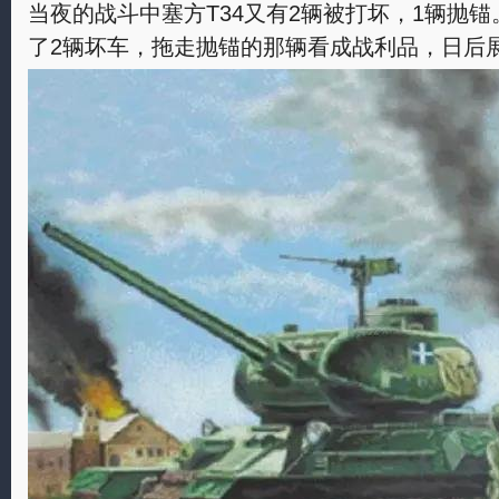
当夜的战斗中塞方T34又有2辆被打坏，1辆抛
了2辆坏车，拖走抛锚的那辆看成战利品，日后