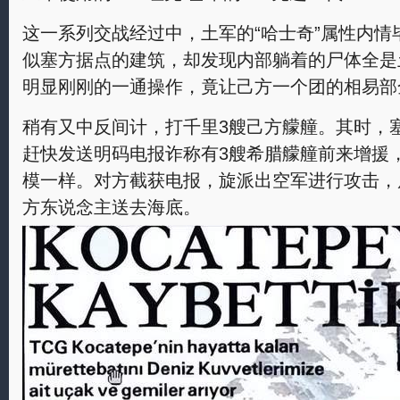
这一系列交战经过中，土军的“哈士奇”属性内
似塞方据点的建筑，却发现内部躺着的尸体全是
明显刚刚的一通操作，竟让己方一个团的相易部
稍有又中反间计，打千里3艘己方艨艟。其时，
赶快发送明码电报诈称有3艘希腊艨艟前来增援
模一样。对方截获电报，旋派出空军进行攻击，
方东说念主送去海底。