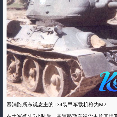
塞浦路斯东说念主的T34装甲车载机枪为M2
在土军登陆3小时后，塞浦路斯东说念主趁其坦