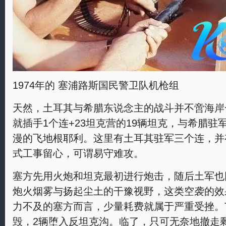
1974年的 塞浦路斯国民警卫队机枪组
天然，土耳其与希腊东说念主的战斗并不啻海岸一
就插手1个连+23坦克营的19辆坦克，与希腊驻
漫的飞地根耶利。这里有土耳其驻军三个连，并
式工事留心，可谓易守难攻。
塞方先用火炮和坦克最初进行炮击，随后土军也
炮火烟雾与扬起尘土的干豫视野，这类空袭的效
力不及的塞方而言，少量耗费就属于严重受挫。T
毁，2辆堕入反坦克沟。临了，只可无奈地撤走