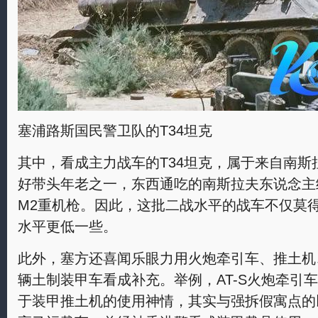
塞浦路斯国民警卫队的T34坦克
其中，看成主力战车的T34坦克，属于来自南
好带头年老之一，东西通吃的南斯拉夫东说念主
M2重机枪。因此，这批二战水平的战车不仅莫
水平更低一些。
此外，塞方还喜闻乐眼力用火炮牵引车、推土机
辆土制装甲车看成补充。举例，AT-S火炮牵引
于装甲推土机的使用神情，其实与强拆假寓点的